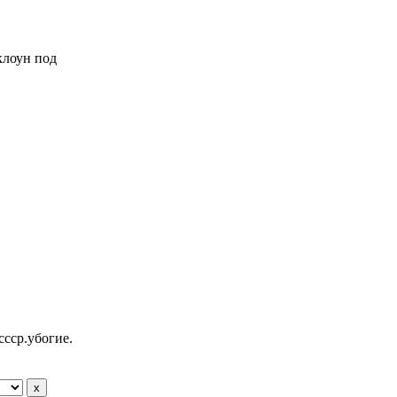
 клоун под
ссср.убогие.