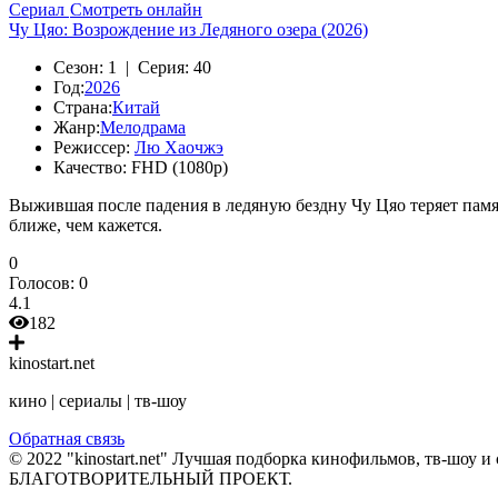
Сериал
Смотреть онлайн
Чу Цяо: Возрождение из Ледяного озера (2026)
Сезон:
1 |
Серия:
40
Год:
2026
Страна:
Китай
Жанр:
Мелодрама
Режиссер:
Лю Хаочжэ
Качество:
FHD (1080p)
Выжившая после падения в ледяную бездну Чу Цяо теряет памят
ближе, чем кажется.
0
Голосов:
0
4.1
182
kinostart.net
кино | сериалы | тв-шоу
Обратная связь
© 2022 "kinostart.net" Лучшая подборка кинофильмов, тв-шоу и 
БЛАГОТВОРИТЕЛЬНЫЙ ПРОЕКТ.