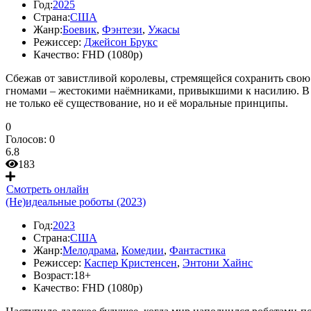
Год:
2025
Страна:
США
Жанр:
Боевик
,
Фэнтези
,
Ужасы
Режиссер:
Джейсон Брукс
Качество:
FHD (1080p)
Сбежав от завистливой королевы, стремящейся сохранить свою 
гномами – жестокими наёмниками, привыкшими к насилию. В э
не только её существование, но и её моральные принципы.
0
Голосов:
0
6.8
183
Смотреть онлайн
(Не)идеальные роботы (2023)
Год:
2023
Страна:
США
Жанр:
Мелодрама
,
Комедии
,
Фантастика
Режиссер:
Каспер Кристенсен
,
Энтони Хайнс
Возраст:
18+
Качество:
FHD (1080p)