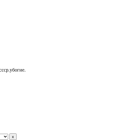
ссср.убогие.