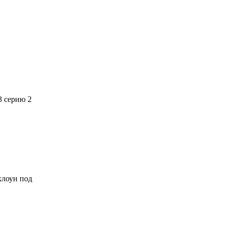
3 серию 2
 клоун под