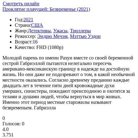
Смотреть онлайн
Проклятие плачущей: Безвременье (2021)
Год:
2021
Страна:
США
Жанр:
Детективы
,
Ужасы
,
Триллеры
Режиссер:
Эндрю Мечэм
,
Мэттью Уэдон
Возраст:
16
Качество:
FHD (1080p)
Молодой парень по имени Рахуи вместе со своей беременной
сестрой Габриэллой пытаются нелегально пересечь
американо-мексиканскую границу в надежде на достойную
жизнь. Но они даже не подозревают о том, в какой необычной
местности оказались. Согласно древнему преданию каждые
двадцать лет в течение пяти дней кровожадные духи
умерших, синистеры, покидают преисподнюю и охотятся за
телами и душами людей, чтобы вернуться в мир живых.
Именно этот период местные старожилы называют
безвременьем. Габриэлла
0
Голосов:
0
4.0
3.751