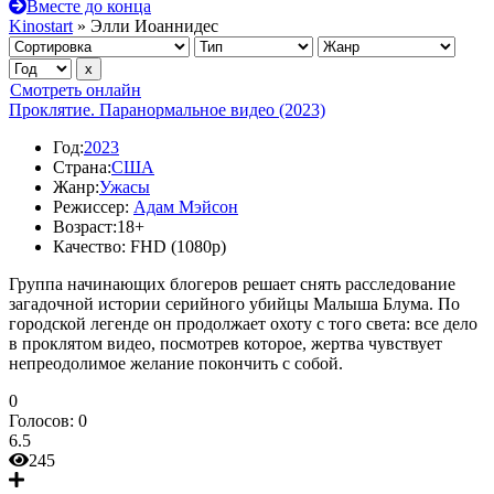
Вместе до конца
Kinostart
» Элли Иоаннидес
Смотреть онлайн
Проклятие. Паранормальное видео (2023)
Год:
2023
Страна:
США
Жанр:
Ужасы
Режиссер:
Адам Мэйсон
Возраст:
18+
Качество:
FHD (1080p)
Группа начинающих блогеров решает снять расследование
загадочной истории серийного убийцы Малыша Блума. По
городской легенде он продолжает охоту с того света: все дело
в проклятом видео, посмотрев которое, жертва чувствует
непреодолимое желание покончить с собой.
0
Голосов:
0
6.5
245