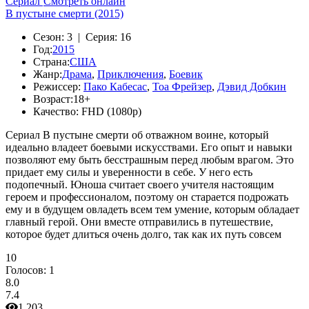
Сериал
Смотреть онлайн
В пустыне смерти (2015)
Сезон:
3 |
Серия:
16
Год:
2015
Страна:
США
Жанр:
Драма
,
Приключения
,
Боевик
Режиссер:
Пако Кабесас
,
Тоа Фрейзер
,
Дэвид Добкин
Возраст:
18+
Качество:
FHD (1080p)
Сериал В пустыне смерти об отважном воине, который
идеально владеет боевыми искусствами. Его опыт и навыки
позволяют ему быть бесстрашным перед любым врагом. Это
придает ему силы и уверенности в себе. У него есть
подопечный. Юноша считает своего учителя настоящим
героем и профессионалом, поэтому он старается подрожать
ему и в будущем овладеть всем тем умение, которым обладает
главный герой. Они вместе отправились в путешествие,
которое будет длиться очень долго, так как их путь совсем
10
Голосов:
1
8.0
7.4
1 203