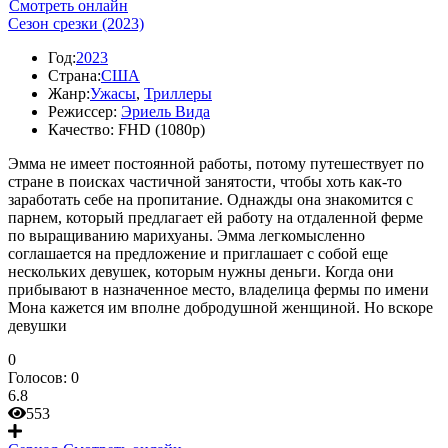
Смотреть онлайн
Сезон срезки (2023)
Год:
2023
Страна:
США
Жанр:
Ужасы
,
Триллеры
Режиссер:
Эриель Вида
Качество:
FHD (1080p)
Эмма не имеет постоянной работы, потому путешествует по
стране в поисках частичной занятости, чтобы хоть как-то
заработать себе на пропитание. Однажды она знакомится с
парнем, который предлагает ей работу на отдаленной ферме
по выращиванию марихуаны. Эмма легкомысленно
соглашается на предложение и приглашает с собой еще
нескольких девушек, которым нужны деньги. Когда они
прибывают в назначенное место, владелица фермы по имени
Мона кажется им вполне добродушной женщиной. Но вскоре
девушки
0
Голосов:
0
6.8
553