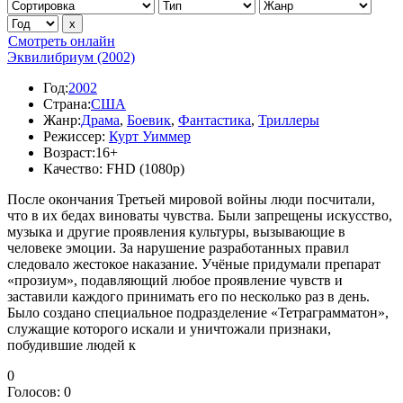
Смотреть онлайн
Эквилибриум (2002)
Год:
2002
Страна:
США
Жанр:
Драма
,
Боевик
,
Фантастика
,
Триллеры
Режиссер:
Курт Уиммер
Возраст:
16+
Качество:
FHD (1080p)
После окончания Третьей мировой войны люди посчитали,
что в их бедах виноваты чувства. Были запрещены искусство,
музыка и другие проявления культуры, вызывающие в
человеке эмоции. За нарушение разработанных правил
следовало жестокое наказание. Учёные придумали препарат
«прозиум», подавляющий любое проявление чувств и
заставили каждого принимать его по несколько раз в день.
Было создано специальное подразделение «Тетраграмматон»,
служащие которого искали и уничтожали признаки,
побудившие людей к
0
Голосов:
0