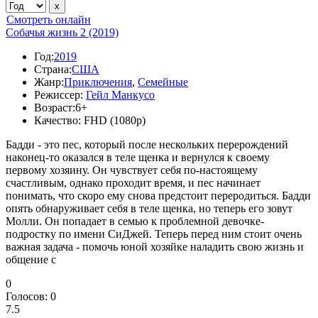
Смотреть онлайн
Собачья жизнь 2 (2019)
Год:
2019
Страна:
США
Жанр:
Приключения
,
Семейные
Режиссер:
Гейл Манкусо
Возраст:
6+
Качество:
FHD (1080p)
Бадди - это пес, который после нескольких перерождений
наконец-то оказался в теле щенка и вернулся к своему
первому хозяину. Он чувствует себя по-настоящему
счастливым, однако проходит время, и пес начинает
понимать, что скоро ему снова предстоит переродиться. Бадди
опять обнаруживает себя в теле щенка, но теперь его зовут
Молли. Он попадает в семью к проблемной девочке-
подростку по имени СиДжей. Теперь перед ним стоит очень
важная задача - помочь юной хозяйке наладить свою жизнь и
общение с
0
Голосов:
0
7.5