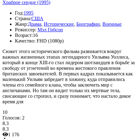
Храброе сердце (1995)
Год:
1995
Страна:
США
Жанр:
Драма
,
Исторические
,
Биографии
,
Военные
Режиссер:
Мэл Гибсон
Возраст:
16
Качество:
FHD (1080p)
Сюжет этого исторического фильма развивается вокруг
важных жизненных этапах легендарного Уильяма Уоллиса,
который в конце XIII-го стал лидером шотландцев в борьбе за
свободу от угнетений во времена жестокого правления
британских завоевателей. В первых кадрах показывается как
маленький Уильям забредает в хижину, куда отправились
члены его семейного клана, чтобы заключить мир с
англичанами. Но там он видит только их мертвые тела,
свисающие со стропил, и сразу понимает, что настало дикое
время для
10
Голосов:
2
8.3
8.3
1 176