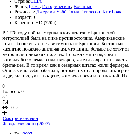
Страна:
США
Жанр:
Драма
,
Исторические
,
Военные
Режиссер:
Джереми Уэбб
,
Эгил Эгилссон
,
Кит Боак
Возраст:
16+
Качество:
HD (720p)
В 1778 году война американских штатов с Британской
метрополией была на пике противостояния. Американские
штаты боролись за независимость от Британии. Бостонское
чаепитие показало англичанам, что штаты больше не хотят от
метрополии никаких подачек. Но южные штаты, среди
которых было немало плантаторов, хотели сохранить власть
британцев. В то время как в северных штатах жили фермеры.
Они сами на себя работали, потому и хотели продавать зерно
и другие продукты по-цене, которую посчитают нужной. Их
0
Голосов:
0
8.1
7.4
1 012
Смотреть онлайн
Жажда скорости (2007)
Год:
2007