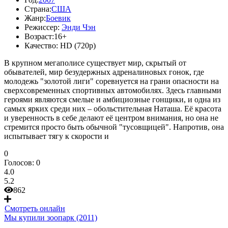
Страна:
США
Жанр:
Боевик
Режиссер:
Энди Чэн
Возраст:
16+
Качество:
HD (720p)
В крупном мегаполисе существует мир, скрытый от
обывателей, мир безудержных адреналиновых гонок, где
молодежь "золотой лиги" соревнуется на грани опасности на
сверхсовременных спортивных автомобилях. Здесь главными
героями являются смелые и амбициозные гонщики, и одна из
самых ярких среди них – обольстительная Наташа. Её красота
и уверенность в себе делают её центром внимания, но она не
стремится просто быть обычной "тусовщицей". Напротив, она
испытывает тягу к скорости и
0
Голосов:
0
4.0
5.2
862
Смотреть онлайн
Мы купили зоопарк (2011)