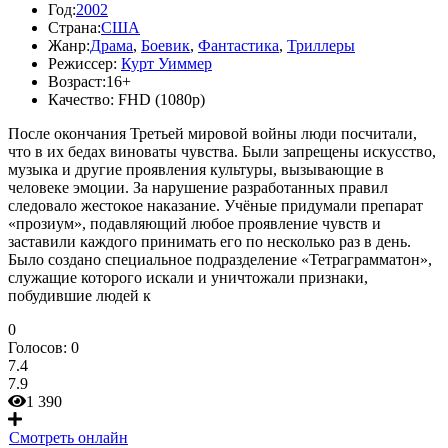
Год:
2002
Страна:
США
Жанр:
Драма
,
Боевик
,
Фантастика
,
Триллеры
Режиссер:
Курт Уиммер
Возраст:
16+
Качество:
FHD (1080p)
После окончания Третьей мировой войны люди посчитали,
что в их бедах виноваты чувства. Были запрещены искусство,
музыка и другие проявления культуры, вызывающие в
человеке эмоции. За нарушение разработанных правил
следовало жестокое наказание. Учёные придумали препарат
«прозиум», подавляющий любое проявление чувств и
заставили каждого принимать его по несколько раз в день.
Было создано специальное подразделение «Тетраграмматон»,
служащие которого искали и уничтожали признаки,
побудившие людей к
0
Голосов:
0
7.4
7.9
1 390
Смотреть онлайн