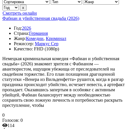
Смотреть онлайн
Фабиан и убийственная свадьба (2026)
Год:
2026
Страна:
Германия
Жанр:
Комедии
,
Криминал
Режиссер:
Маркус Сер
Качество:
FHD (1080p)
Немецкая криминальная комедия «Фабиан и убийственная
свадьба» (2026) знакомит зрителя с Фабианом —
авантюристом, ищущим убежища от преследователей на
свадебном торжестве. Его план похищения драгоценной
статуэтки «Венера из Вильденфетта» рушится, когда в разгар
праздника происходит убийство, исчезает невеста, а артефакт
пропадает. Оказавшись запертым в особняке с активным
убийцей, Фабиан балансирует между необходимостью
сохранить свою ложную личность и потребностью раскрыть
преступление, чтобы
0
Голосов:
0
114