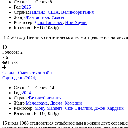
Сезон:
1 |
Серия:
8
Год:
2025
Страна:
Таиланд
,
США
,
Великобритания
Жанр:
Фантастика
,
Ужасы
Режиссер:
Дана Гонсалес
,
Ной Хоули
Качество:
FHD (1080p)
В 2120 году Венди в синтетическом теле отправляется на мис
10
Голосов:
2
7.6
1 578
Сериал
Смотреть онлайн
Один день (2024)
Сезон:
1 |
Серия:
14
Год:
2024
Страна:
Великобритания
Жанр:
Мелодрама
,
Драма
,
Комедии
Режиссер:
Molly Manners
,
Люк Снеллин
,
Джон Хардвик
Качество:
FHD (1080p)
15 июля 1988 становиться судьбоносным в жизни двух соверше