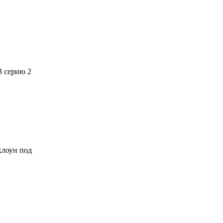
3 серию 2
 клоун под