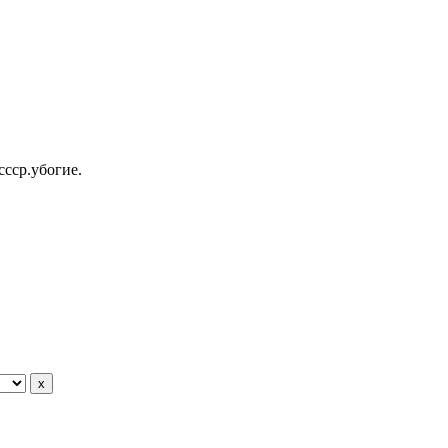
ссср.убогие.