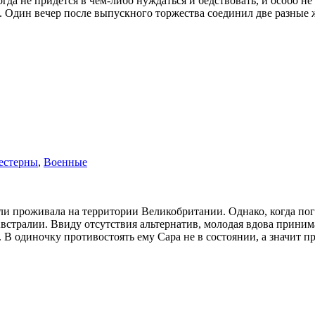
огда не придется в чем-либо нуждаться и бедствовать, и особо н
. Один вечер после выпускного торжества соединил две разные 
естерны
,
Военные
 проживала на территории Великобритании. Однако, когда поги
Австралии. Ввиду отсутствия альтернатив, молодая вдова прини
. В одиночку противостоять ему Сара не в состоянии, а значит 