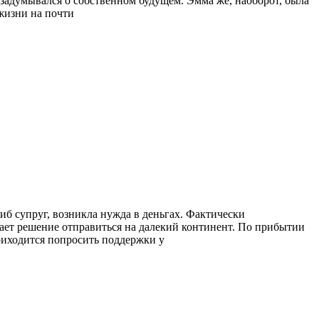
е задумывался о собственном будущем. Эмма же, наоборот, была
жизни на почти
б супруг, возникла нужда в деньгах. Фактически
мает решение отправиться на далекий континент. По прибытии
приходится попросить поддержки у