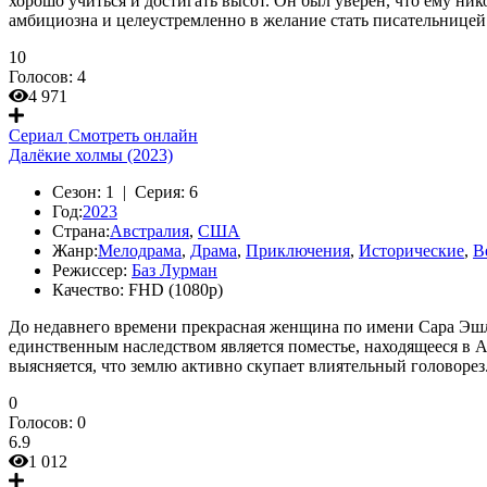
хорошо учиться и достигать высот. Он был уверен, что ему ник
амбициозна и целеустремленно в желание стать писательницей
10
Голосов:
4
4 971
Сериал
Смотреть онлайн
Далёкие холмы (2023)
Сезон:
1 |
Серия:
6
Год:
2023
Страна:
Австралия
,
США
Жанр:
Мелодрама
,
Драма
,
Приключения
,
Исторические
,
В
Режиссер:
Баз Лурман
Качество:
FHD (1080p)
До недавнего времени прекрасная женщина по имени Сара Эшли
единственным наследством является поместье, находящееся в 
выясняется, что землю активно скупает влиятельный головорез
0
Голосов:
0
6.9
1 012