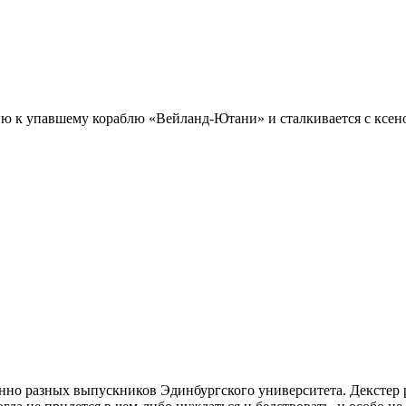
сию к упавшему кораблю «Вейланд-Ютани» и сталкивается с ксе
нно разных выпускников Эдинбургского университета. Декстер р