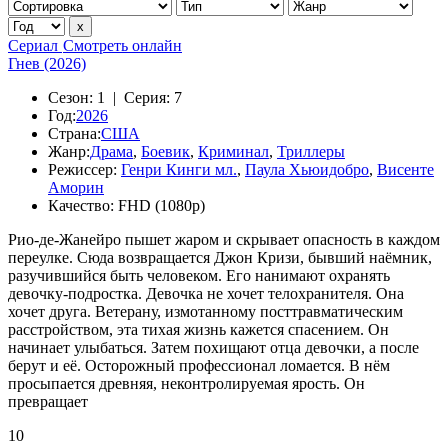
Сериал
Смотреть онлайн
Гнев (2026)
Сезон:
1 |
Серия:
7
Год:
2026
Страна:
США
Жанр:
Драма
,
Боевик
,
Криминал
,
Триллеры
Режиссер:
Генри Кинги мл.
,
Паула Хьюидобро
,
Висенте
Аморин
Качество:
FHD (1080p)
Рио-де-Жанейро пышет жаром и скрывает опасность в каждом
переулке. Сюда возвращается Джон Кризи, бывший наёмник,
разучившийся быть человеком. Его нанимают охранять
девочку-подростка. Девочка не хочет телохранителя. Она
хочет друга. Ветерану, измотанному посттравматическим
расстройством, эта тихая жизнь кажется спасением. Он
начинает улыбаться. Затем похищают отца девочки, а после
берут и её. Осторожный профессионал ломается. В нём
просыпается древняя, неконтролируемая ярость. Он
превращает
10