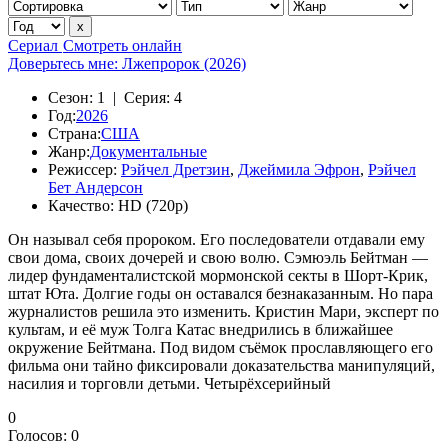
Сериал
Смотреть онлайн
Доверьтесь мне: Лжепророк (2026)
Сезон:
1 |
Серия:
4
Год:
2026
Страна:
США
Жанр:
Документальные
Режиссер:
Рэйчел Дретзин
,
Джеймила Эфрон
,
Рэйчел
Бет Андерсон
Качество:
HD (720p)
Он называл себя пророком. Его последователи отдавали ему
свои дома, своих дочерей и свою волю. Сэмюэль Бейтман —
лидер фундаменталистской мормонской секты в Шорт-Крик,
штат Юта. Долгие годы он оставался безнаказанным. Но пара
журналистов решила это изменить. Кристин Мари, эксперт по
культам, и её муж Толга Катас внедрились в ближайшее
окружение Бейтмана. Под видом съёмок прославляющего его
фильма они тайно фиксировали доказательства манипуляций,
насилия и торговли детьми. Четырёхсерийный
0
Голосов:
0