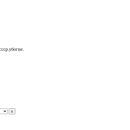
ссср.убогие.