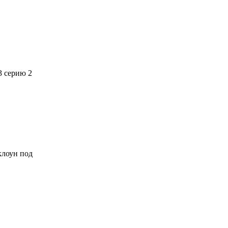
3 серию 2
 клоун под