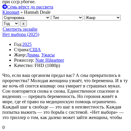
при ссср.убогие.
Семь вёрст до рассвета
Kinostart
» Hannah Deale
Смотреть онлайн
Нет выбора (2025)
Год:
2025
Страна:
США
Жанр:
Драма
,
Ужасы
Режиссер:
Nate Hilgartner
Качество:
FHD (1080p)
Что, если ваш организм предал вас? А сны превратились в
пророчества? Молодая женщина узнаёт, что беременна. И в ту
же ночь ей снится кошмар: она умирает в страшных муках.
Сон повторяется снова и снова. Единственное спасение в
видениях — прервать беременность. Но героиня живёт в
мире, где её право на медицинскую помощь ограничено.
Каждый шаг к свободе — это шаг в неизвестность. Каждая
попытка выжить — это борьба с системой. «Нет выбора» —
это триллер о том, как далеко может зайти женщина, чтобы
0