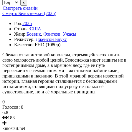
Смотреть онлайн
Смерть Белоснежки (2025)
Год:
2025
Страна:
США
Жанр:
Боевик
,
Фэнтези
,
Ужасы
Режиссер:
Джейсон Брукс
Качество:
FHD (1080p)
Сбежав от завистливой королевы, стремящейся сохранить
свою молодость любой ценой, Белоснежка ищет защиты не в
гостеприимном доме, а в мрачном лесу, где её путь
пересекается с семью гномами – жестокими наёмниками,
привыкшими к насилию. В этой мрачной версии известной
истории, главная героиня сталкивается с беспощадными
испытаниями, ставящими под угрозу не только её
существование, но и её моральные принципы.
0
Голосов:
0
6.8
183
kinostart.net