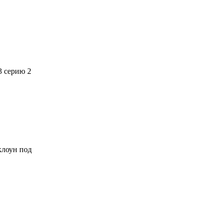
3 серию 2
 клоун под