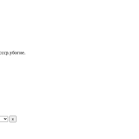
ссср.убогие.