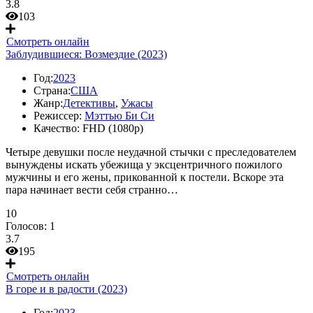
3.8
103
Смотреть онлайн
Заблудившиеся: Возмездие (2023)
Год:
2023
Страна:
США
Жанр:
Детективы
,
Ужасы
Режиссер:
Мэттью Би Си
Качество:
FHD (1080p)
Четыре девушки после неудачной стычки с преследователем
вынуждены искать убежища у эксцентричного пожилого
мужчины и его жены, прикованной к постели. Вскоре эта
пара начинает вести себя странно…
10
Голосов:
1
3.7
195
Смотреть онлайн
В горе и в радости (2023)
Год:
2023