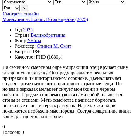
Смотреть онлайн
Монахиня из Борли. Возвращение (2025)
Год:
2025
Страна:
Великобритания
Жанр:
Ужасы
Режиссер:
Стивен М. Смит
Возраст:
18+
Качество:
FHD (1080p)
На семейном смертном одре умирающий отец вручает сыну
загадочную шкатулку. Он предупреждает о реальных
призраках в их викторианском особняке. Двенадцать лет
спустя в доме начинают происходить странные вещи. По
ночам в зеркалах мелькает силуэт монахини в чёрном
одеянии. Предметы перемещаются сами собой, слышатся
стоны за стенами. Мать семейства начинает бормотать
невнятные слова и терять рассудок. На телах жильцов
появляются необъяснимые порезы. Сестра священника видит
кошмары где монахиня тянет
0
Голосов:
0