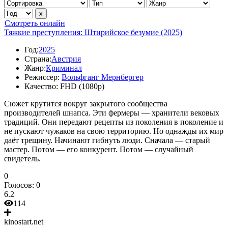
Смотреть онлайн
Тяжкие преступления: Штирийское безумие (2025)
Год:
2025
Страна:
Австрия
Жанр:
Криминал
Режиссер:
Вольфганг Мернбергер
Качество:
FHD (1080p)
Сюжет крутится вокруг закрытого сообщества
производителей шнапса. Эти фермеры — хранители вековых
традиций. Они передают рецепты из поколения в поколение и
не пускают чужаков на свою территорию. Но однажды их мир
даёт трещину. Начинают гибнуть люди. Сначала — старый
мастер. Потом — его конкурент. Потом — случайный
свидетель.
0
Голосов:
0
6.2
114
kinostart.net