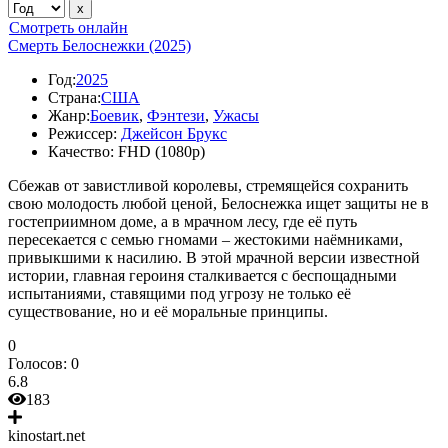
Смотреть онлайн
Смерть Белоснежки (2025)
Год:
2025
Страна:
США
Жанр:
Боевик
,
Фэнтези
,
Ужасы
Режиссер:
Джейсон Брукс
Качество:
FHD (1080p)
Сбежав от завистливой королевы, стремящейся сохранить
свою молодость любой ценой, Белоснежка ищет защиты не в
гостеприимном доме, а в мрачном лесу, где её путь
пересекается с семью гномами – жестокими наёмниками,
привыкшими к насилию. В этой мрачной версии известной
истории, главная героиня сталкивается с беспощадными
испытаниями, ставящими под угрозу не только её
существование, но и её моральные принципы.
0
Голосов:
0
6.8
183
kinostart.net