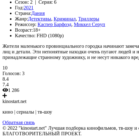
Сезон:
2 |
Серия:
6
Год:
2021
Страна:
Дания
Жанр:
Детективы
,
Криминал
,
Триллеры
Режиссер:
Каспер Барфоэд
,
Миккел Серуп
Возраст:
18+
Качество:
FHD (1080p)
Жители маленького провинциального городка начинают замечат
лиц и детали. Эти непонятные находки очень пугают людей и н
принадлежащие странному художнику, и не несут никакого вреда
10
Голосов:
3
8.4
7.4
1 286
kinostart.net
кино | сериалы | тв-шоу
Обратная связь
© 2022 "kinostart.net" Лучшая подборка кинофильмов, тв-шоу и 
БЛАГОТВОРИТЕЛЬНЫЙ ПРОЕКТ.