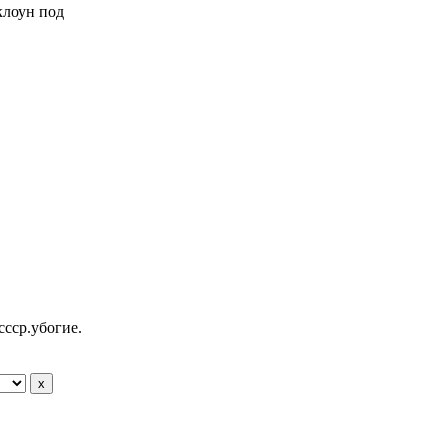
 клоун под
ссср.убогие.