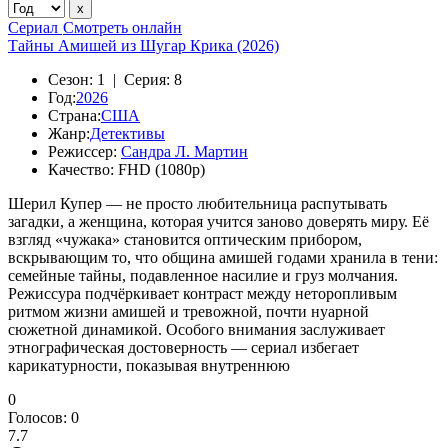
Сериал
Смотреть онлайн
Тайны Амишей из Шугар Крика (2026)
Сезон:
1 |
Серия:
8
Год:
2026
Страна:
США
Жанр:
Детективы
Режиссер:
Сандра Л. Мартин
Качество:
FHD (1080p)
Шерил Купер — не просто любительница распутывать
загадки, а женщина, которая учится заново доверять миру. Её
взгляд «чужака» становится оптическим прибором,
вскрывающим то, что община амишей годами хранила в тени:
семейные тайны, подавленное насилие и груз молчания.
Режиссура подчёркивает контраст между неторопливым
ритмом жизни амишей и тревожной, почти нуарной
сюжетной динамикой. Особого внимания заслуживает
этнографическая достоверность — сериал избегает
карикатурности, показывая внутреннюю
0
Голосов:
0
7.7