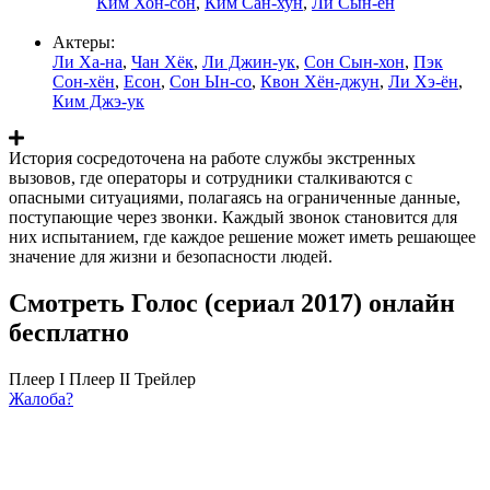
Ким Хон-сон
,
Ким Сан-хун
,
Ли Сын-ён
Актеры:
Ли Ха-на
,
Чан Хёк
,
Ли Джин-ук
,
Сон Сын-хон
,
Пэк
Сон-хён
,
Есон
,
Сон Ын-со
,
Квон Хён-джун
,
Ли Хэ-ён
,
Ким Джэ-ук
История сосредоточена на работе службы экстренных
вызовов, где операторы и сотрудники сталкиваются с
опасными ситуациями, полагаясь на ограниченные данные,
поступающие через звонки. Каждый звонок становится для
них испытанием, где каждое решение может иметь решающее
значение для жизни и безопасности людей.
Смотреть Голос (сериал 2017) онлайн
бесплатно
Плеер I
Плеер II
Трейлер
Жалоба?