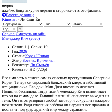
шурик
джеймс бонд закурил нервно в сторонке от этого фильма.
Вместе до конца
Kinostart
» Ли Сын-Ён
Сериал
Смотреть онлайн
Менеджер Ким (2026)
Сезон:
1 |
Серия:
10
Год:
2026
Страна:
Корея Южная
Жанр:
Боевик
,
Криминал
Режиссер:
Ли Сын-ён
Качество:
HD (720p)
Его имя есть в списке самых опасных преступников Северной
Кореи. Теперь он скромный банковский клерк и заботливый
отец-одиночка. Его дочь Мин Джи внезапно исчезает.
Полиция бессильна. Тогда тихий менеджер Ким вспоминает
кто он на самом деле. Бывший элитный спецагент выходит из
тени. Он готов разорвать любой заговор и сокрушить каждого
похитителя. Ради спасения ребёнка он нарушит все правила и
поставит под удар хрупкий мир между странами.