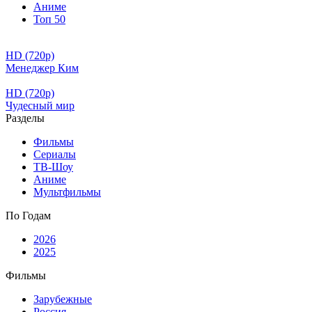
Аниме
Топ 50
HD (720p)
Менеджер Ким
HD (720p)
Чудесный мир
Разделы
Фильмы
Сериалы
ТВ-Шоу
Аниме
Мультфильмы
По Годам
2026
2025
Фильмы
Зарубежные
Россия