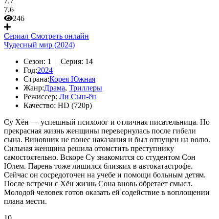
7.7
7.6
246
Сериал
Смотреть онлайн
Чудесный мир (2024)
Сезон:
1 |
Серия:
14
Год:
2024
Страна:
Корея Южная
Жанр:
Драма
,
Триллеры
Режиссер:
Ли Сын-ён
Качество:
HD (720p)
Су Хён — успешный психолог и отличная писательница. Но
прекрасная жизнь женщины перевернулась после гибели
сына. Виновник не понес наказания и был отпущен на волю.
Сильная женщина решила отомстить преступнику
самостоятельно. Вскоре Су знакомится со студентом Сон
Юлем. Парень тоже лишился близких в автокатастрофе.
Сейчас он сосредоточен на учебе и помощи больным детям.
После встречи с Хён жизнь Сона вновь обретает смысл.
Молодой человек готов оказать ей содействие в воплощении
плана мести.
10