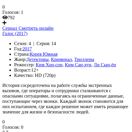
0
Голосов:
1
792
Сериал
Смотреть онлайн
Голос (2017)
Сезон:
4 |
Серия:
14
Год:
2017
Страна:
Корея Южная
Жанр:
Детективы
,
Криминал
,
Триллеры
Режиссер:
Ким Хон-сон
,
Ким Сан-хун
,
Ли Сын-ён
Возраст:
12+
Качество:
HD (720p)
История сосредоточена на работе службы экстренных
вызовов, где операторы и сотрудники сталкиваются с
опасными ситуациями, полагаясь на ограниченные данные,
поступающие через звонки. Каждый звонок становится для
них испытанием, где каждое решение может иметь решающее
значение для жизни и безопасности людей.
0
Голосов:
0