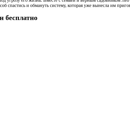
под угрозу его жизнь. Вместе с семьёй и верным садовником Лео
соб спастись и обмануть систему, которая уже вынесла им приго
н бесплатно