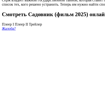
Серж владеет важной государственной тайной, которая ставит 
список тех, кого решено устранить. Теперь им нужно найти спо
Смотреть Садовник (фильм 2025) онлай
Плеер I
Плеер II
Трейлер
Жалоба?