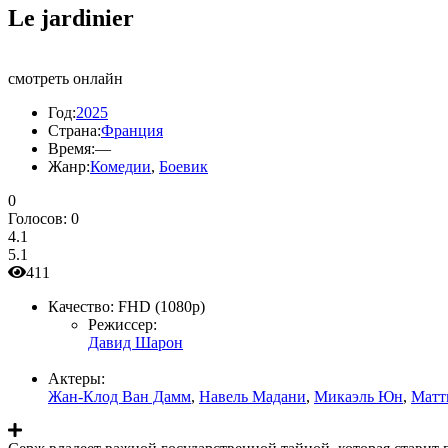
Le jardinier
смотреть онлайн
Год:
2025
Страна:
Франция
Время:
—
Жанр:
Комедии
,
Боевик
0
Голосов:
0
4.1
5.1
411
Качество:
FHD (1080p)
Режиссер:
Давид Шарон
Актеры:
Жан-Клод Ван Дамм
,
Навель Мадани
,
Микаэль Юн
,
Матт