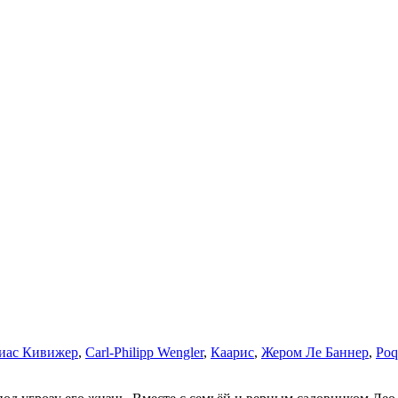
иас Кивижер
,
Carl-Philipp Wengler
,
Каарис
,
Жером Ле Баннер
,
Poq