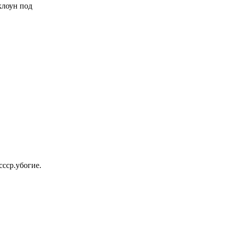
 клоун под
ссср.убогие.