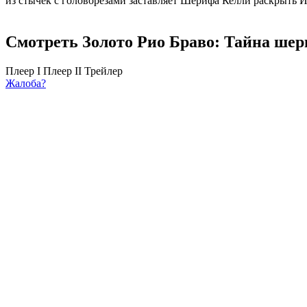
из стычек с головорезами заставляет Шерифа Келли раскрыть
Смотреть Золото Рио Браво: Тайна шер
Плеер I
Плеер II
Трейлер
Жалоба?