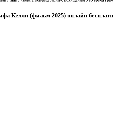
 Ивану тайну «золота Конфедерации», похищенного во время Гр
ифа Келли (фильм 2025) онлайн бесплат