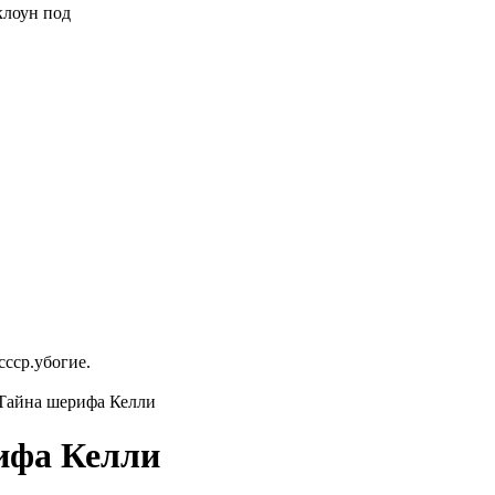
 клоун под
ссср.убогие.
 Тайна шерифа Келли
ифа Келли