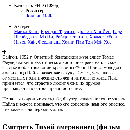
Качество:
FHD (1080p)
Режиссер:
Филлип Нойс
Актеры:
Майкл Кейн
,
Брендан Фрейзер
,
До Тхи Хай Йен
,
Раде
Шербеджия
,
Ма Ци
,
Роберт Стэнтон
,
Холмс Осборн
,
Нгуен Хай
,
Фердинанд Хоанг
,
Пэм Тхи Мэй Хоа
Сайгон, 1952 г. Опытный британский журналист Томас
Фаулер живет в экзотическом восточном раю, найдя свое
счастье в объятиях юной красавицы Фонг. Приезд молодого
американца Пайла развеивает скуку Томаса, уставшего
от местных политических стычек и интриг, но когда Пайл
признается, что страстно любит Фонг, их дружба
превращается в острое противостояние.
Не желая подчиняться судьбе, Фаулер решает получше узнать
Пайла и вскоре понимает, что его соперник намного опаснее,
чем кажется на первый взгляд.
Смотреть Тихий американец (фильм