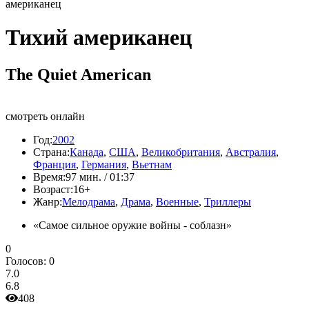
американец
Тихий американец
The Quiet American
смотреть онлайн
Год:
2002
Страна:
Канада
,
США
,
Великобритания
,
Австралия
,
Франция
,
Германия
,
Вьетнам
Время:
97 мин. / 01:37
Возраст:
16+
Жанр:
Мелодрама
,
Драма
,
Военные
,
Триллеры
«Самое сильное оружие войны - соблазн»
0
Голосов:
0
7.0
6.8
408