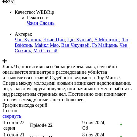
251
Качество:
WEBRip
Режиссер:
Чжан Сяоань
Актеры:
Чан Хуасэнь
,
Чжао Цин
,
Цю Хункай
,
У Минцзин
,
Лю
Вэйсэнь
,
Майкл Мао
,
Ван Чжунвэй
,
Го Майцянь
,
Чэн
Сыхань
,
Ма Сюэлэй
Лань Чэ, посвятившая себя защите земляков, случайно
оказывается эпицентре в расследование убийства
и знакомится с главой Судебного ведомства Лоу Минъе.
Сперва между молодыми людьми возникает недопонимание,
но, узнав друг друга получше, они начинают вместе работать
над раскрытием странных дел. Постепенно они понимают,
что связь между ними - нечто большее.
График выхода серий
1 сезон
свернуть
1 сезон 22
9 ноя 2024,
Episode 22
*
серия
Сб
1 сезон 21
8 ноя 2024,