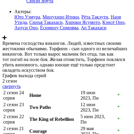
Сюхэй Ябута
Актеры:
Юто Уэмура
,
Мицухиро Итики
,
Рёта Такэути
,
Наоя
Утида
,
Синъя Такахаси
,
Хироки Ясумото
,
Кэнсё Оно
,
Ацуси Оно
,
Ёсимицу Симояма
,
Ао Такахаси
Времена господства викингов. Людей, известных своими
жестокими обычаями. Торфинн - сын одного из величайших
викингов. Вот только вырос мальчик без отца, так как
тот погиб на поле боя. Желая отомстить, Торфинн поклялся
убить виновного, однако юноше ещё только предстоит
овладеть искусством боя.
График выхода серий
2 сезон
свернуть
2 сезон 24
19 июн
Home
*
серия
2023, Пн
2 сезон 23
12 июн
Two Paths
*
серия
2023, Пн
2 сезон 22
5 июн 2023,
The King of Rebellion
*
серия
Пн
2 сезон 21
29 мая
Courage
*
серия
2023, Пн