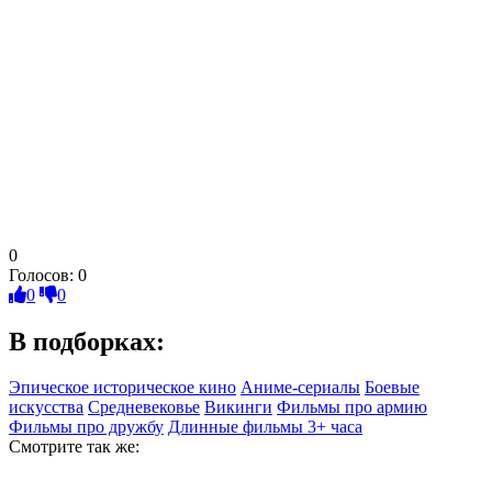
0
Голосов:
0
0
0
В подборках:
Эпическое историческое кино
Аниме-сериалы
Боевые
искусства
Средневековье
Викинги
Фильмы про армию
Фильмы про дружбу
Длинные фильмы 3+ часа
Смотрите так же: