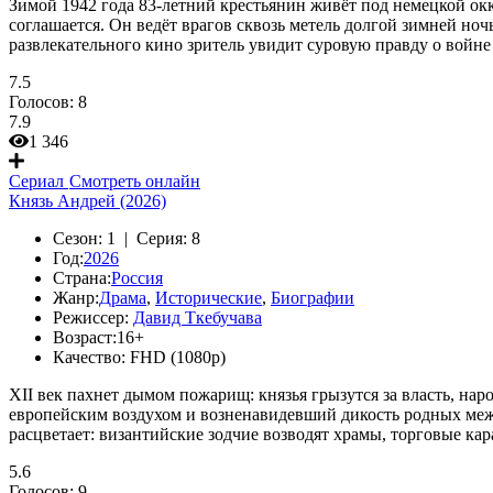
Зимой 1942 года 83-летний крестьянин живёт под немецкой окк
соглашается. Он ведёт врагов сквозь метель долгой зимней но
развлекательного кино зритель увидит суровую правду о войне
7.5
Голосов:
8
7.9
1 346
Сериал
Смотреть онлайн
Князь Андрей (2026)
Сезон:
1 |
Серия:
8
Год:
2026
Страна:
Россия
Жанр:
Драма
,
Исторические
,
Биографии
Режиссер:
Давид Ткебучава
Возраст:
16+
Качество:
FHD (1080p)
XII век пахнет дымом пожарищ: князья грызутся за власть, на
европейским воздухом и возненавидевший дикость родных межд
расцветает: византийские зодчие возводят храмы, торговые кар
5.6
Голосов:
9