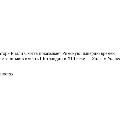
иатор» Ридли Скотта показывает Римскую империю времён
не за независимость Шотландии в XIII веке — Уильям Уоллес
ностях.