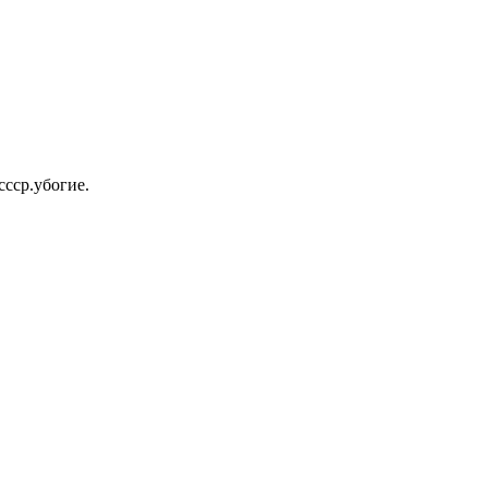
ссср.убогие.