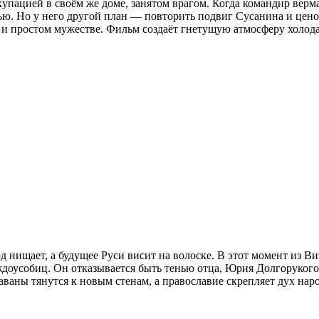
упацией в своём же доме, занятом врагом. Когда командир вермах
чью. Но у него другой план — повторить подвиг Сусанина и цен
 и простом мужестве. Фильм создаёт гнетущую атмосферу холода,
род нищает, а будущее Руси висит на волоске. В этот момент из
оусобиц. Он отказывается быть тенью отца, Юрия Долгорукого, 
аваны тянутся к новым стенам, а православие скрепляет дух нар