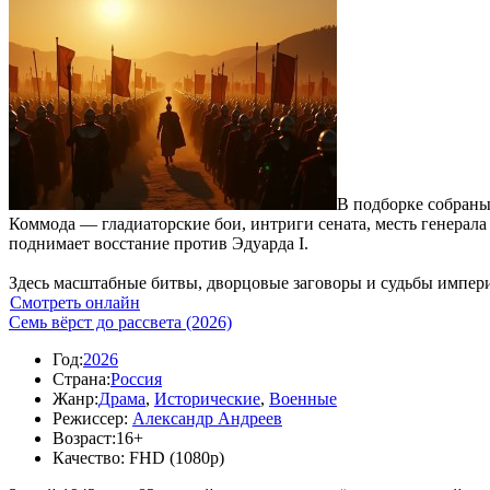
В подборке собраны
Коммода — гладиаторские бои, интриги сената, месть генерала
поднимает восстание против Эдуарда I.
Здесь масштабные битвы, дворцовые заговоры и судьбы импер
Смотреть онлайн
Семь вёрст до рассвета (2026)
Год:
2026
Страна:
Россия
Жанр:
Драма
,
Исторические
,
Военные
Режиссер:
Александр Андреев
Возраст:
16+
Качество:
FHD (1080p)