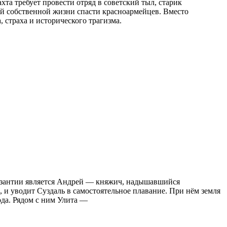
та требует провести отряд в советский тыл, старик
ой собственной жизни спасти красноармейцев. Вместо
 страха и исторического трагизма.
 Византии является Андрей — княжич, надышавшийся
и уводит Суздаль в самостоятельное плавание. При нём земля
ода. Рядом с ним Улита —