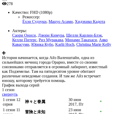
278
Качество:
FHD (1080p)
Режиссер:
Ёхэи Судзуки
,
Мацуо Асами
,
Хидэхико Кадота
Актеры:
Саори Ониси
,
Дзюри Кимура
,
Шелли Карлин-Блэк
,
Келли Питерс
,
Риэ Муракава
,
Минами Такахаси
,
Аяко
Кавасуми
,
Юрика Кубо
,
Karlii Hoch
,
Christina Marie Kelly
История начинается, когда Айз Валенштайн, одна из
сильнейших мечниц города Орарио, вместе со своими
союзниками отправляется в огромный лабиринт, известный
как Подземелье. Там на пятидесятом уровне обитают
различные неведомые создания. И там же Айз встречает
юношу, которому требуется помощь.
График выхода серий
1 сезон
свернуть
1 сезон 12
30 июн
神々と眷属
*
серия
2017, Пт
1 сезон 11
23 июн
冒険と未知
*