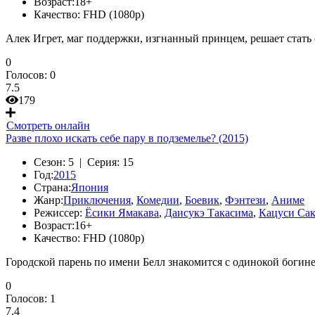
Возраст:
18+
Качество:
FHD (1080p)
Алек Игрет, маг поддержки, изгнанный принцем, решает стат
0
Голосов:
0
7.5
179
Смотреть онлайн
Разве плохо искать себе пару в подземелье? (2015)
Сезон:
5 |
Серия:
15
Год:
2015
Страна:
Япония
Жанр:
Приключения
,
Комедии
,
Боевик
,
Фэнтези
,
Аниме
Режиссер:
Ёсики Ямакава
,
Даисукэ Такасима
,
Кацуси Са
Возраст:
16+
Качество:
FHD (1080p)
Городской парень по имени Белл знакомится с одинокой богине
0
Голосов:
1
7.4