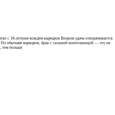
тке с 18-летним вождём варваров Веором удача отворачивается
й. По обычаям варваров, брак с сильной воительницей — это не
», тем больше