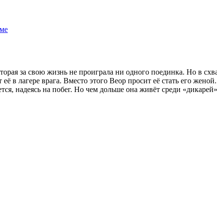
ме
рая за свою жизнь не проиграла ни одного поединка. Но в схва
 её в лагере врага. Вместо этого Веор просит её стать его жено
ется, надеясь на побег. Но чем дольше она живёт среди «дикарей