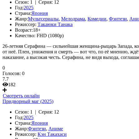
Сезон:
1 |
Серия:
12
Год:
2025
Страна:
Япония
Жанр:
Мультсериалы
,
Мелодрама
,
Комедии
,
Фэнтези
,
Ани
Режиссер:
Такаюки Танака
Возраст:
18+
Качество:
FHD (1080p)
26-летняя Серафина — сильнейшая женщина-рыцарь Запада, кото
от неё. Плен, унижения и смерть — вот что, по её мнению, ждёт
наказание, а высокая честь. Серафина, не видя выхода, соглаша
0
Голосов:
0
7.7
182
Смотреть онлайн
Придворный маг (2025)
Сезон:
1 |
Серия:
12
Год:
2025
Страна:
Япония
Жанр:
Фэнтези
,
Аниме
Режиссер:
Кэн Такахаси