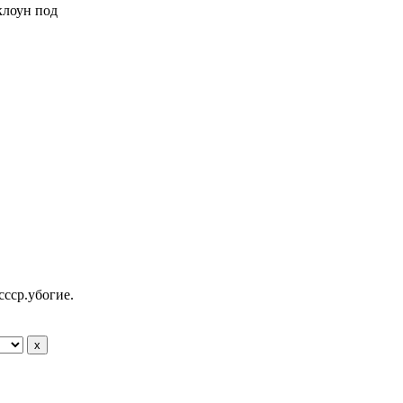
 клоун под
ссср.убогие.