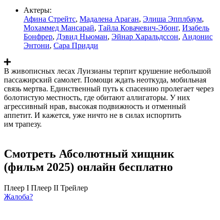
Актеры:
Афина Стрейтс
,
Мадалена Араган
,
Элиша Эпплбаум
,
Мохаммед Мансарай
,
Тайла Ковачевич-Эбонг
,
Изабель
Бонфрер
,
Дэвид Ньюман
,
Эйнар Харальдссон
,
Андонис
Энтони
,
Сара Придди
В живописных лесах Луизианы терпит крушение небольшой
пассажирский самолет. Помощи ждать неоткуда, мобильная
связь мертва. Единственный путь к спасению пролегает через
болотистую местность, где обитают аллигаторы. У них
агрессивный нрав, высокая подвижность и отменный
аппетит. И кажется, уже ничто не в силах испортить
им трапезу.
Смотреть Абсолютный хищник
(фильм 2025) онлайн бесплатно
Плеер I
Плеер II
Трейлер
Жалоба?