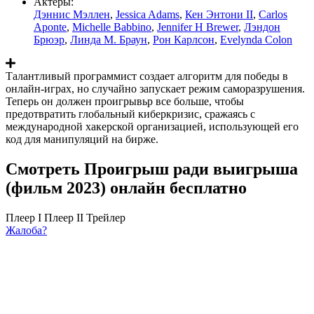
Актеры:
Дэннис Мэллен
,
Jessica Adams
,
Кен Энтони II
,
Carlos
Aponte
,
Michelle Babbino
,
Jennifer H Brewer
,
Лэндон
Брюэр
,
Линда М. Браун
,
Рон Карлсон
,
Evelynda Colon
Талантливый программист создает алгоритм для победы в
онлайн-играх, но случайно запускает режим саморазрушения.
Теперь он должен проигрывьр все больше, чтобы
предотвратить глобальный киберкризис, сражаясь с
международной хакерской организацией, использующей его
код для манипуляций на бирже.
Смотреть Проигрыш ради выигрыша
(фильм 2023) онлайн бесплатно
Плеер I
Плеер II
Трейлер
Жалоба?