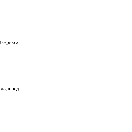
3 серию 2
 клоун под