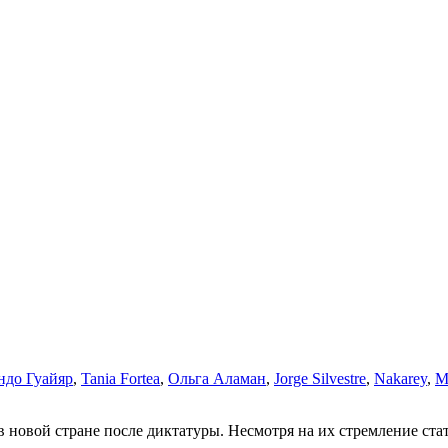
ндо Гуайяр
,
Tania Fortea
,
Ольга Аламан
,
Jorge Silvestre
,
Nakarey
,
M
 в новой стране после диктатуры. Несмотря на их стремление ст