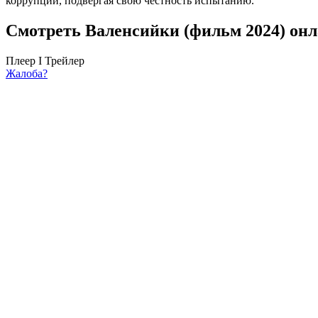
коррупции, подвергая свою честность испытанию.
Смотреть Валенсийки (фильм 2024) онл
Плеер I
Трейлер
Жалоба?