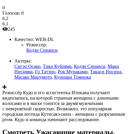
0
Голосов:
0
6.2
6.1
245
Качество:
WEB-DL
Режиссер:
Кодзи Сираиси
Актеры:
Сигэо Осако
,
Тика Кубояма
,
Кодзи Сираиси
,
Маки
Нисияма
,
Го Татэно
,
Рок Мураками
,
Такаси Нисина
,
Масако Мацумото
,
Куниаки Томиока
Режиссёр Кудо и его ассистентка Итикава получают
видеозапись, на которой странная женщина с длинными
волосами и в маске гонится за двумя мужчинами
с невероятной скоростью. Возможно, это популярная
городская легенда Кутисакэ-онна - женщина с разрезанным
ртом. Кудо и команда начинают расследование.
Смотреть Ужасающие материалы,