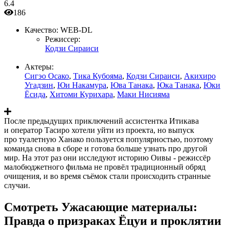
6.4
186
Качество:
WEB-DL
Режиссер:
Кодзи Сираиси
Актеры:
Сигэо Осако
,
Тика Кубояма
,
Кодзи Сираиси
,
Акихиро
Угадзин
,
Юи Накамура
,
Юва Танака
,
Юка Танака
,
Юки
Ёсида
,
Хитоми Курихара
,
Маки Нисияма
После предыдущих приключений ассистентка Итикава
и оператор Тасиро хотели уйти из проекта, но выпуск
про туалетную Ханако пользуется популярностью, поэтому
команда снова в сборе и готова больше узнать про другой
мир. На этот раз они исследуют историю Оивы - режиссёр
малобюджетного фильма не провёл традиционный обряд
очищения, и во время съёмок стали происходить странные
случаи.
Смотреть Ужасающие материалы:
Правда о призраках Ёцуи и проклятии