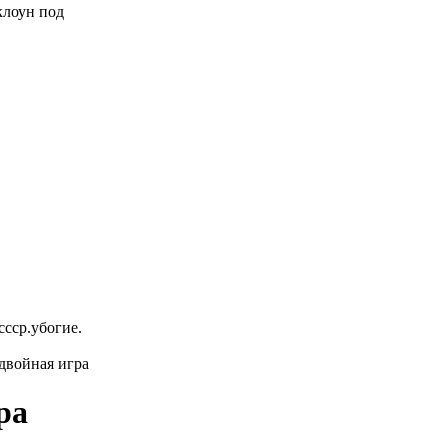
 клоун под
ссср.убогие.
двойная игра
ра