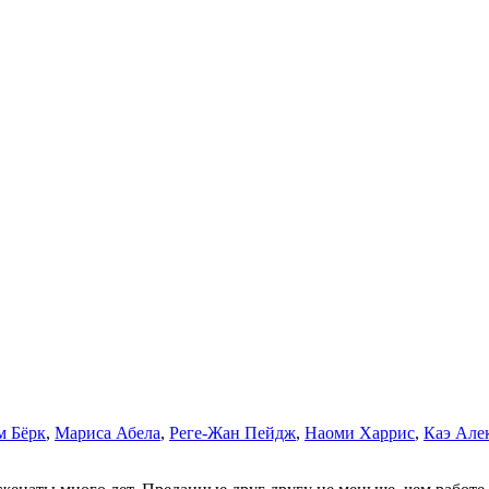
м Бёрк
,
Мариса Абела
,
Реге-Жан Пейдж
,
Наоми Харрис
,
Каэ Але