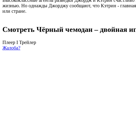
Высококлассные агенты разведки Джордж и Кэтрин счастливо ж
жизнью. Но однажды Джорджу сообщают, что Кэтрин - главная 
или стране.
Смотреть Чёрный чемодан – двойная иг
Плеер I
Трейлер
Жалоба?