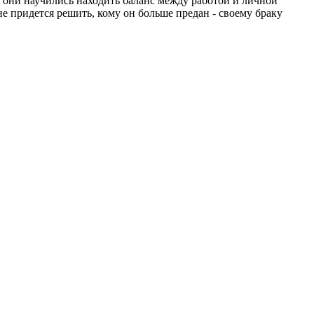
 они научились находить баланс между работой и личной
 придется решить, кому он больше предан - своему браку