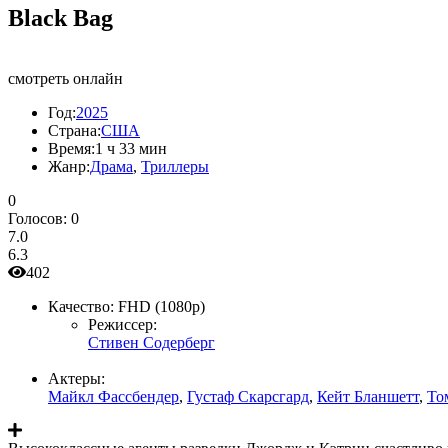
Black Bag
смотреть онлайн
Год:
2025
Страна:
США
Время:
1 ч 33 мин
Жанр:
Драма
,
Триллеры
0
Голосов:
0
7.0
6.3
402
Качество:
FHD (1080p)
Режиссер:
Стивен Содерберг
Актеры:
Майкл Фассбендер
,
Густаф Скарсгард
,
Кейт Бланшетт
,
То