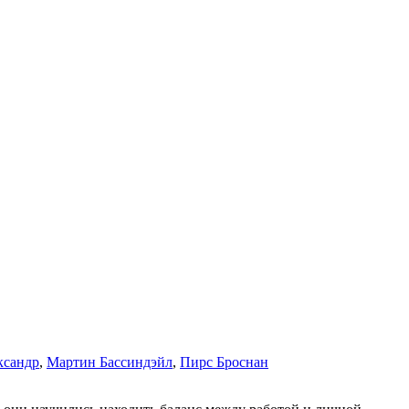
ксандр
,
Мартин Бассиндэйл
,
Пирс Броснан