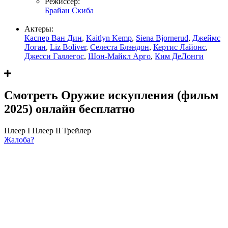
Режиссер:
Брайан Скиба
Актеры:
Каспер Ван Дин
,
Kaitlyn Kemp
,
Siena Bjornerud
,
Джеймс
Логан
,
Liz Boliver
,
Селеста Блэндон
,
Кертис Лайонс
,
Джесси Галлегос
,
Шон-Майкл Арго
,
Ким ДеЛонги
Смотреть Оружие искупления (фильм
2025) онлайн бесплатно
Плеер I
Плеер II
Трейлер
Жалоба?