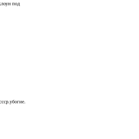
 клоун под
ссср.убогие.