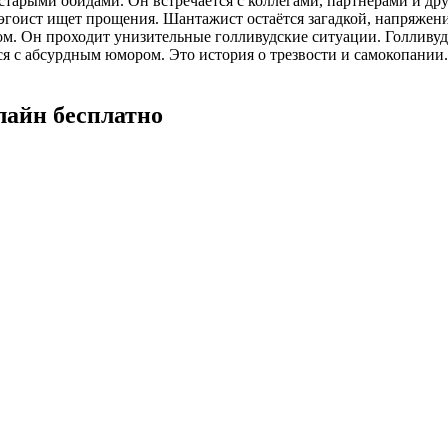
 старыми обидами. Он встречается с коллегами, партнёрами и д
гоист ищет прощения. Шантажист остаётся загадкой, напряжение
ом. Он проходит унизительные голливудские ситуации. Голливуд
ся с абсурдным юмором. Это история о трезвости и самокопании.
лайн бесплатно