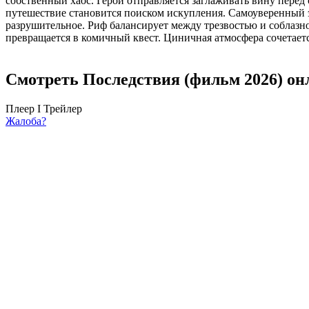
собственный хаос. Герой отправляется заглаживать вину перед
путешествие становится поиском искупления. Самоуверенный э
разрушительное. Риф балансирует между трезвостью и соблазн
превращается в комичный квест. Циничная атмосфера сочетает
Смотреть Последствия (фильм 2026) он
Плеер I
Трейлер
Жалоба?