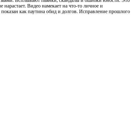
рузьями. Всплывают пьянки, скандалы и ошибки юности. Это
 нарастает. Видео намекает на что-то личное и
 показан как паутина обид и долгов. Исправление прошлого