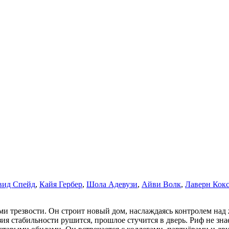
вид Спейд
,
Кайя Гербер
,
Шола Адевузи
,
Айви Волк
,
Лаверн Кок
и трезвости. Он строит новый дом, наслаждаясь контролем над
стабильности рушится, прошлое стучится в дверь. Риф не знает,