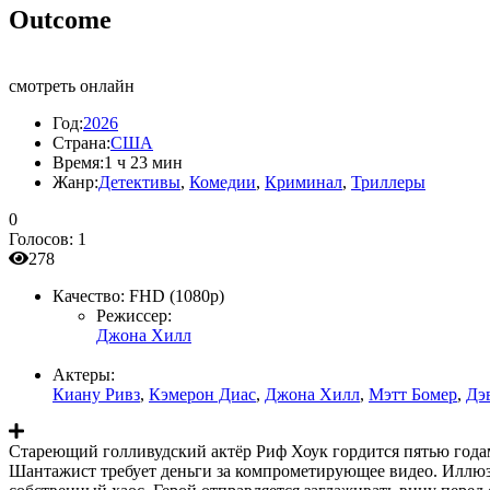
Outcome
смотреть онлайн
Год:
2026
Страна:
США
Время:
1 ч 23 мин
Жанр:
Детективы
,
Комедии
,
Криминал
,
Триллеры
0
Голосов:
1
278
Качество:
FHD (1080p)
Режиссер:
Джона Хилл
Актеры:
Киану Ривз
,
Кэмерон Диас
,
Джона Хилл
,
Мэтт Бомер
,
Дэ
Стареющий голливудский актёр Риф Хоук гордится пятью годам
Шантажист требует деньги за компрометирующее видео. Иллюзия 