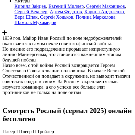
Актеры:
Кирилл Зайцев
,
Евгений Миллер
,
Сергей Маховиков
,
Сергей Векслер
,
Артем Федотов
,
Карина Андоленко
,
Вера Шпак
,
Сергей Ходьков
,
Полина Маркелова
,
Шамиль Мухамедов
1939 год. Майор Иван Рослый по воле недоброжелателей
оказывается в самом пекле советско-финской войны.
Но именно его подразделение прорывает неприступную
линию Маннергейма, что становится важнейшим этапом
будущей победы.
Назло всем, с той войны Рослый возвращается Героем
Советского Союза в звании полковника. В начале Великой
Отечественной он попадает в окружение, но выводит тысячи
советских солдат к своим. За Рослым закрепляется слава
везучего командира, а его успехи все больше злят
противников не только на поле битвы.
Смотреть Рослый (сериал 2025) онлайн
бесплатно
Плеер I
Плеер II
Трейлер