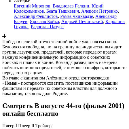
Актеры:
Евгений Миронов
,
Владислав Галкин
,
Юрий
Колокольников
,
Беата Тышкевич
,
Алексей Петренко
,
Александр Феклистов
,
Рамаз Чхиквадзе
,
Александр
Балуев
,
Ярослав Бойко
,
Анджей Печиньский
,
Каролина
Грушка
,
Радослав Пазура
Победа в великой отечественной войне уже совсем скоро.
Белоруссия свободна, но на границу периодически выходит
группа лазутчиков, предателей, которые передают врагам
важную конфиденциальную информацию о советских
войсках и планах в войне. Команда разведчиков намерена
поймать шпионов предателей, с помощью шифров, которые те
передают по рациям.
Во главе с капитаном Алёхиным отряд контрразведки
«Неман» постараются схватить поставщиков информации
фашистам и передать их советским властям для должного
наказания, таков их долг Родине.
Смотреть В августе 44-го (фильм 2001)
онлайн бесплатно
Плеер I
Плеер II
Трейлер