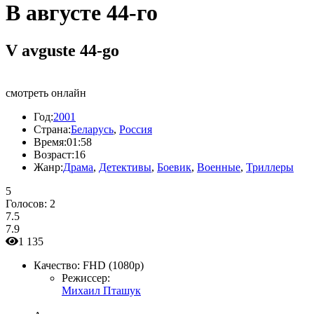
В августе 44-го
V avguste 44-go
смотреть онлайн
Год:
2001
Страна:
Беларусь
,
Россия
Время:
01:58
Возраст:
16
Жанр:
Драма
,
Детективы
,
Боевик
,
Военные
,
Триллеры
5
Голосов:
2
7.5
7.9
1 135
Качество:
FHD (1080p)
Режиссер:
Михаил Пташук