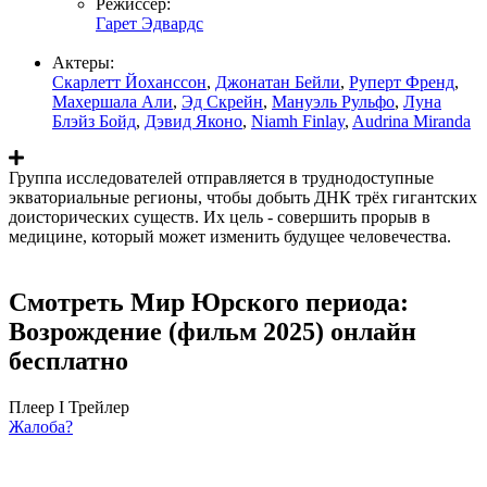
Режиссер:
Гарет Эдвардс
Актеры:
Скарлетт Йоханссон
,
Джонатан Бейли
,
Руперт Френд
,
Махершала Али
,
Эд Скрейн
,
Мануэль Рульфо
,
Луна
Блэйз Бойд
,
Дэвид Яконо
,
Niamh Finlay
,
Audrina Miranda
Группа исследователей отправляется в труднодоступные
экваториальные регионы, чтобы добыть ДНК трёх гигантских
доисторических существ. Их цель - совершить прорыв в
медицине, который может изменить будущее человечества.
Смотреть Мир Юрского периода:
Возрождение (фильм 2025) онлайн
бесплатно
Плеер I
Трейлер
Жалоба?