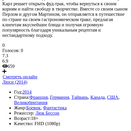
Карл решает открыть фуд-трак, чтобы вернуться к своим
корням и найти свободу в творчестве. Вместе со своим сыном
Перлом и другом Мартином, он отправляется в путешествие
по стране на своем гастрономическом траке, предлагая
клиентам вкуснейшие блюда и получая огромную
популярность благодаря уникальным рецептам и
нестандартному подходу.
0
Голосов:
0
7.3
6.9
659
Смотреть онлайн
Люси (2014)
Год:
2014
Страна:
Франция
,
Германия
,
Тайвань
,
Канада
,
США
,
Великобритания
Жанр:
Боевик
,
Фантастика
Режиссер:
Люк Бессон
Возраст:
18+
Качество:
FHD (1080p)