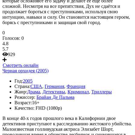
которые осложняют его задачу и делают ее еще более
сложной. Несмотря на все препятствия, Дух не сдаётся и
продолжает бороться с преступниками, используя свою
интуицию, навыки и силу. Он становится настоящим героем,
борясь с преступниками и защищая свой город.
0
Голосов:
0
4.8
5.7
929
Смотреть онлайн
Черная орхидея (2005)
Год:
2005
Страна:
США
,
Германия
,
Франция
Жанр:
Драма
,
Детективы
,
Криминал
,
Триллеры
Режиссер:
Брайан Де Пальма
Возраст:
16+
Качество:
FHD (1080p)
В конце 40-х годов прошлого века в Калифорнии двое
детективов приступают к расследованию жестокого убийства.
Малоизвестная голливудская актриса Элизабет Шорт,
проводившая время в обществе лесбиянок и снимавшаяся в