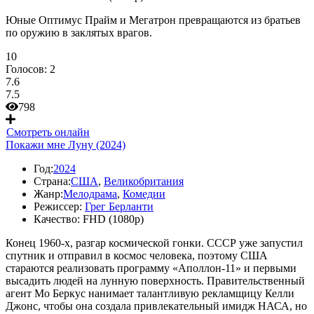
Юные Оптимус Прайм и Мегатрон превращаются из братьев
по оружию в заклятых врагов.
10
Голосов:
2
7.6
7.5
798
Смотреть онлайн
Покажи мне Луну (2024)
Год:
2024
Страна:
США
,
Великобритания
Жанр:
Мелодрама
,
Комедии
Режиссер:
Грег Берланти
Качество:
FHD (1080p)
Конец 1960-х, разгар космической гонки. СССР уже запустил
спутник и отправил в космос человека, поэтому США
стараются реализовать программу «Аполлон-11» и первыми
высадить людей на лунную поверхность. Правительственный
агент Мо Беркус нанимает талантливую рекламщицу Келли
Джонс, чтобы она создала привлекательный имидж НАСА, но