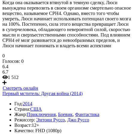
Когда она оказывается втянутой в темную сделку, Люси
вынуждена перевозить в своем организме смертельно опасное
вещество, называемое CPH4. Однако, вместо того чтобы
умереть, Люси начинает использовать потенциал своего мозга
на 100%. Постепенно, сила этого вещества превращает Люси
в суперчеловека, обладающего невероятной силой, скоростью
мысли и сверхъестественными способностями. Под влиянием
CPH4 её мозг развивается до невообразимых пределов, и
Люси начинает понимать и владеть всеми аспектами
0
Голосов:
0
6.4
6.7
1 512
Смотреть онлайн
Первый мститель: Другая война (2014)
Год:
2014
Страна:
США
Жанр:
Приключения
,
Боевик
,
Фантастика
Режиссер:
Энтони Руссо
,
Джо Руссо
Возраст:
12+
Качество:
FHD (1080p)