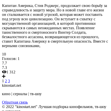
Капитан Америка, Стив Роджерс, продолжает свою борьбу за
справедливость и защиту мира. Но в новой главе его жизни
он сталкивается с новой угрозой, которая может поставить
под угрозу всю цивилизацию. Он вступает в схватку с
могущественной организацией, в которой противники
скрываются в самых неожиданных местах. Появление
таинственного и смертоносного Винтер Солдата,
безжалостного ассасина, возвращающегося из прошлого,
ставит Капитана Америку в смертельную опасность. Вместе с
верными союзниками,
10
Голосов:
1
7.7
7.3
1 312
1
2
3
kinostart.net
кино | сериалы | тв-шоу
Обратная связь
© 2022 "kinostart.net" Лучшая подборка кинофильмов, тв-шоу