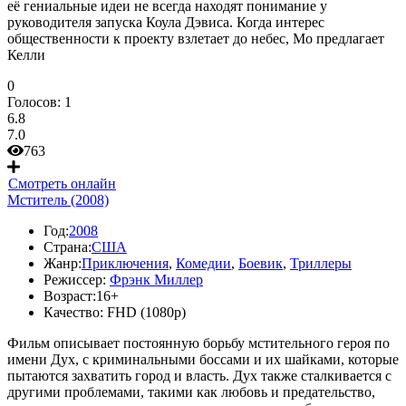
её гениальные идеи не всегда находят понимание у
руководителя запуска Коула Дэвиса. Когда интерес
общественности к проекту взлетает до небес, Мо предлагает
Келли
0
Голосов:
1
6.8
7.0
763
Смотреть онлайн
Мститель (2008)
Год:
2008
Страна:
США
Жанр:
Приключения
,
Комедии
,
Боевик
,
Триллеры
Режиссер:
Фрэнк Миллер
Возраст:
16+
Качество:
FHD (1080p)
Фильм описывает постоянную борьбу мстительного героя по
имени Дух, с криминальными боссами и их шайками, которые
пытаются захватить город и власть. Дух также сталкивается с
другими проблемами, такими как любовь и предательство,