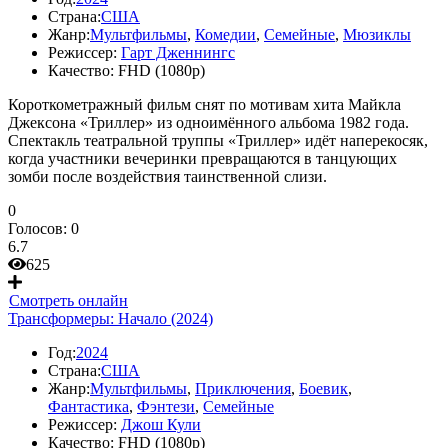
Страна:
США
Жанр:
Мультфильмы
,
Комедии
,
Семейные
,
Мюзиклы
Режиссер:
Гарт Дженнингс
Качество:
FHD (1080p)
Короткометражный фильм снят по мотивам хита Майкла
Джексона «Триллер» из одноимённого альбома 1982 года.
Спектакль театральной труппы «Триллер» идёт наперекосяк,
когда участники вечеринки превращаются в танцующих
зомби после воздействия таинственной слизи.
0
Голосов:
0
6.7
625
Смотреть онлайн
Трансформеры: Начало (2024)
Год:
2024
Страна:
США
Жанр:
Мультфильмы
,
Приключения
,
Боевик
,
Фантастика
,
Фэнтези
,
Семейные
Режиссер:
Джош Кули
Качество:
FHD (1080p)