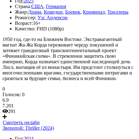
Год:
2025
Страна:
США
,
Германия
Жанр:
Драма
,
Комедии
,
Боевик
,
Криминал
,
Триллеры
Режиссер:
Уэс Андерсон
Возраст:
16+
Качество:
FHD (1080p)
1950 год, где-то на Ближнем Востоке. Экстравагантный
магнат Жа-Жа Корда переживает череду покушений и
затевает грандиозный трансконтинентальный проект
«Финикийская схема». В стремлении защитить свою
империю, Корда назначает единственной наследницей дочь
Лисл, вытащив её из монастыря. Им предстоит столкнуться с
многочисленными врагами, государственными интригами и
сразиться за будущее семьи, бизнеса и всей Финикии.
0
Голосов:
0
6.9
7.201
291
Смотреть онлайн
Зверопой: Thriller (2024)
Год:
2024