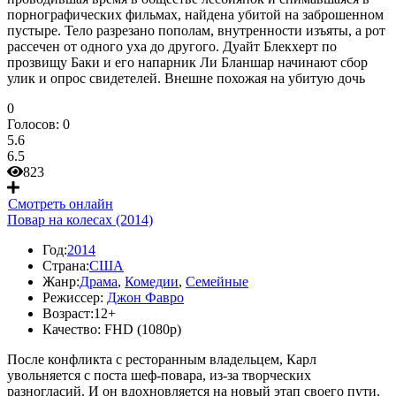
порнографических фильмах, найдена убитой на заброшенном
пустыре. Тело разрезано пополам, внутренности изъяты, а рот
рассечен от одного уха до другого. Дуайт Блекхерт по
прозвищу Баки и его напарник Ли Бланшар начинают сбор
улик и опрос свидетелей. Внешне похожая на убитую дочь
0
Голосов:
0
5.6
6.5
823
Смотреть онлайн
Повар на колесах (2014)
Год:
2014
Страна:
США
Жанр:
Драма
,
Комедии
,
Семейные
Режиссер:
Джон Фавро
Возраст:
12+
Качество:
FHD (1080p)
После конфликта с ресторанным владельцем, Карл
увольняется с поста шеф-повара, из-за творческих
разногласий. И он вдохновляется на новый этап своего пути.