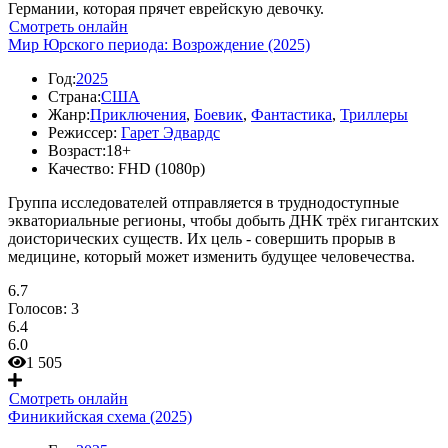
Германии, которая прячет еврейскую девочку.
Смотреть онлайн
Мир Юрского периода: Возрождение (2025)
Год:
2025
Страна:
США
Жанр:
Приключения
,
Боевик
,
Фантастика
,
Триллеры
Режиссер:
Гарет Эдвардс
Возраст:
18+
Качество:
FHD (1080p)
Группа исследователей отправляется в труднодоступные
экваториальные регионы, чтобы добыть ДНК трёх гигантских
доисторических существ. Их цель - совершить прорыв в
медицине, который может изменить будущее человечества.
6.7
Голосов:
3
6.4
6.0
1 505
Смотреть онлайн
Финикийская схема (2025)