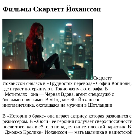
Фильмы Скарлетт Йоханссон
Скарлетт
Йоханссон снялась в «Трудностях перевода» Софии Копполы,
где играет потерянную в Токио жену фотографа. В
«Мстителях» она — Чёрная Вдова, агент спецслужб с
боевыми навыками. В «Под кожей» Йоханссон —
инопланетянка, охотящаяся на мужчин в Шотландии.
В «Истории о браке» она играет актрису, которая разводится с
режиссёром. В «Люси» её героиня получает сверхспособности
после того, как в её тело попадает синтетический наркотик. В
«Джоджо Кролике» Йоханссон — мать мальчика в нацистской