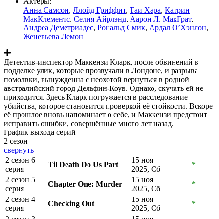
Актеры:
Анна Самсон
,
Ллойд Гриффит
,
Таи Хара
,
Катрин
МакКлементс
,
Селия Айрлэнд
,
Аарон Л. МакГрат
,
Андреа Деметриадес
,
Рональд Смик
,
Ардал О’Хэнлон
,
Женевьева Лемон
Детектив-инспектор Маккензи Кларк, после обвинений в
подделке улик, которые прозвучали в Лондоне, и разрыва
помолвки, вынужденна с неохотой вернуться в родной
австралийский город Дельфин-Коув. Однако, скучать ей не
приходится. Здесь Кларк погружается в расследование
убийства, которое становится проверкой её стойкости. Вскоре
её прошлое вновь напоминает о себе, и Маккензи предстоит
исправить ошибки, совершённые много лет назад.
График выхода серий
2 сезон
свернуть
2 сезон 6
15 ноя
Til Death Do Us Part
*
серия
2025, Сб
2 сезон 5
15 ноя
Chapter One: Murder
*
серия
2025, Сб
2 сезон 4
15 ноя
Checking Out
*
серия
2025, Сб
2 сезон 3
15 ноя