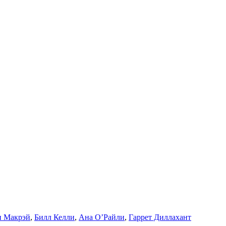
н Макрэй
,
Билл Келли
,
Ана О’Райли
,
Гаррет Диллахант