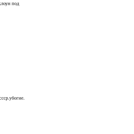
 клоун под
ссср.убогие.