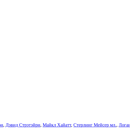
он
,
Дэвид Стрэтэйрн
,
Майкл Хайатт
,
Стерлинг Мейсер мл.
,
Лога