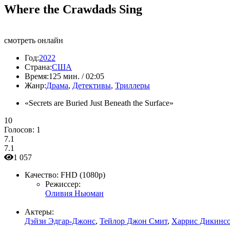
Where the Crawdads Sing
смотреть онлайн
Год:
2022
Страна:
США
Время:
125 мин. / 02:05
Жанр:
Драма
,
Детективы
,
Триллеры
«Secrets are Buried Just Beneath the Surface»
10
Голосов:
1
7.1
7.1
1 057
Качество:
FHD (1080p)
Режиссер:
Оливия Ньюман
Актеры:
Дэйзи Эдгар-Джонс
,
Тейлор Джон Смит
,
Харрис Дикинс