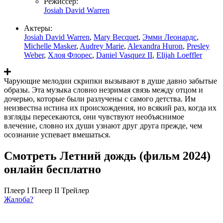
Режиссер:
Josiah David Warren
Актеры:
Josiah David Warren
,
Mary Becquet
,
Эмми Леонардс
,
Michelle Masker
,
Audrey Marie
,
Alexandra Huron
,
Presley
Weber
,
Хлоя Флорес
,
Daniel Vasquez II
,
Elijah Loeffler
Чарующие мелодии скрипки вызывают в душе давно забытые
образы. Эта музыка словно незримая связь между отцом и
дочерью, которые были разлучены с самого детства. Им
неизвестна истина их происхождения, но всякий раз, когда их
взгляды пересекаются, они чувствуют необъяснимое
влечение, словно их души узнают друг друга прежде, чем
осознание успевает вмешаться.
Смотреть Летний дождь (фильм 2024)
онлайн бесплатно
Плеер I
Плеер II
Трейлер
Жалоба?