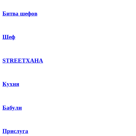
Битва шефов
Шеф
STREETХАНА
Кухня
Бабули
Прислуга