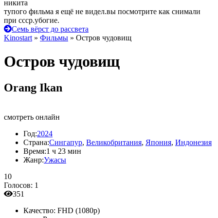
никита
тупого фильма я ещё не видел.вы посмотрите как снимали
при ссср.убогие.
Семь вёрст до рассвета
Kinostart
»
Фильмы
» Остров чудовищ
Остров чудовищ
Orang Ikan
смотреть онлайн
Год:
2024
Страна:
Сингапур
,
Великобритания
,
Япония
,
Индонезия
Время:
1 ч 23 мин
Жанр:
Ужасы
10
Голосов:
1
351
Качество:
FHD (1080p)