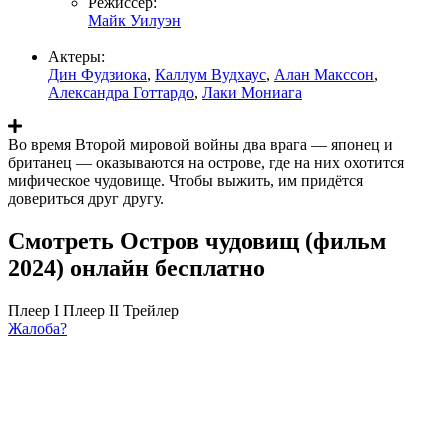
Режиссер:
Майк Уилуэн
Актеры:
Дин Фудзиока
,
Каллум Вудхаус
,
Алан Макссон
,
Александра Готтардо
,
Лаки Мониага
Во время Второй мировой войны два врага — японец и
британец — оказываются на острове, где на них охотится
мифическое чудовище. Чтобы выжить, им придётся
довериться друг другу.
Смотреть Остров чудовищ (фильм
2024) онлайн бесплатно
Плеер I
Плеер II
Трейлер
Жалоба?