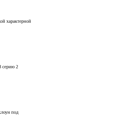
кой характерной
3 серию 2
 клоун под