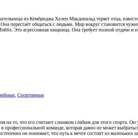
ательница из Кембриджа Хелен Макдональд теряет отца, извест
и. Она перестаёт общаться с людьми. Мир вокруг становится чу
Мэйбл. Это агрессивная хищница. Она требует полной отдачи и 
мейные
,
Спортивные
ния на то, что его считают слишком слабым для этого спорта. Он
 в профессиональной команде, которая давно не может выбратьс
Постепенно он понимает, что путь к мечте состоит из маленьких 