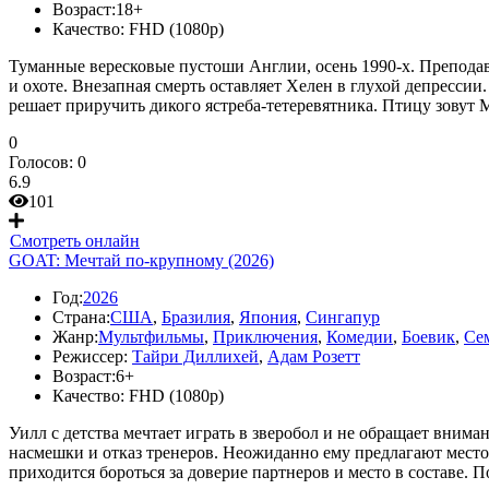
Возраст:
18+
Качество:
FHD (1080p)
Туманные вересковые пустоши Англии, осень 1990-х. Преподав
и охоте. Внезапная смерть оставляет Хелен в глухой депресси
решает приручить дикого ястреба-тетеревятника. Птицу зовут 
0
Голосов:
0
6.9
101
Смотреть онлайн
GOAT: Мечтай по-крупному (2026)
Год:
2026
Страна:
США
,
Бразилия
,
Япония
,
Сингапур
Жанр:
Мультфильмы
,
Приключения
,
Комедии
,
Боевик
,
Се
Режиссер:
Тайри Диллихей
,
Адам Розетт
Возраст:
6+
Качество:
FHD (1080p)
Уилл с детства мечтает играть в зверобол и не обращает внима
насмешки и отказ тренеров. Неожиданно ему предлагают место
приходится бороться за доверие партнеров и место в составе. 