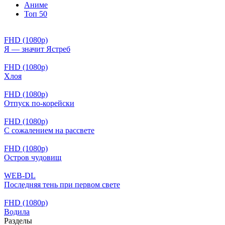
Аниме
Топ 50
FHD (1080p)
Я — значит Ястреб
FHD (1080p)
Хлоя
FHD (1080p)
Отпуск по-корейски
FHD (1080p)
С сожалением на рассвете
FHD (1080p)
Остров чудовищ
WEB-DL
Последняя тень при первом свете
FHD (1080p)
Водила
Разделы