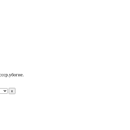
ссср.убогие.