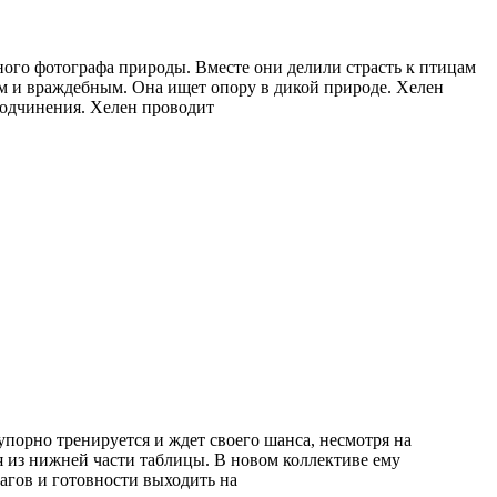
ного фотографа природы. Вместе они делили страсть к птицам
жим и враждебным. Она ищет опору в дикой природе. Хелен
подчинения. Хелен проводит
 упорно тренируется и ждет своего шанса, несмотря на
я из нижней части таблицы. В новом коллективе ему
шагов и готовности выходить на