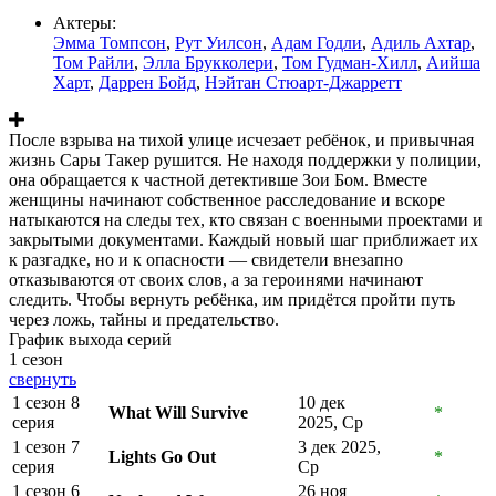
Актеры:
Эмма Томпсон
,
Рут Уилсон
,
Адам Годли
,
Адиль Ахтар
,
Том Райли
,
Элла Брукколери
,
Том Гудман-Хилл
,
Аийша
Харт
,
Даррен Бойд
,
Нэйтан Стюарт-Джарретт
После взрыва на тихой улице исчезает ребёнок, и привычная
жизнь Сары Такер рушится. Не находя поддержки у полиции,
она обращается к частной детективше Зои Бом. Вместе
женщины начинают собственное расследование и вскоре
натыкаются на следы тех, кто связан с военными проектами и
закрытыми документами. Каждый новый шаг приближает их
к разгадке, но и к опасности — свидетели внезапно
отказываются от своих слов, а за героинями начинают
следить. Чтобы вернуть ребёнка, им придётся пройти путь
через ложь, тайны и предательство.
График выхода серий
1 сезон
свернуть
1 сезон 8
10 дек
What Will Survive
*
серия
2025, Ср
1 сезон 7
3 дек 2025,
Lights Go Out
*
серия
Ср
1 сезон 6
26 ноя