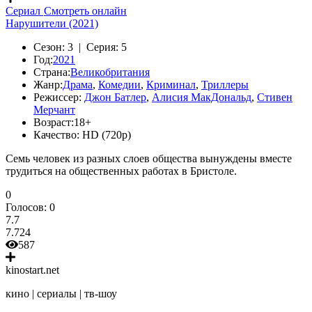
Сериал
Смотреть онлайн
Нарушители (2021)
Сезон:
3 |
Серия:
5
Год:
2021
Страна:
Великобритания
Жанр:
Драма
,
Комедии
,
Криминал
,
Триллеры
Режиссер:
Джон Батлер
,
Алисия МакДональд
,
Стивен
Мерчант
Возраст:
18+
Качество:
HD (720p)
Семь человек из разных слоев общества вынуждены вместе
трудиться на общественных работах в Бристоле.
0
Голосов:
0
7.7
7.724
587
kinostart.net
кино | сериалы | тв-шоу