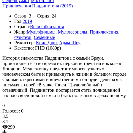
Сериал
Смотреть онлайн
Приключения Паддингтона (2019)
Сезон:
3 |
Серия:
24
Год:
2019
Страна:
Великобритания
Жанр:
Мультфильмы
,
Мультсериалы
,
Приключения
,
Фэнтези
,
Семейные
Режиссер:
Крис Дрю
,
Адам Шоу
Качество:
FHD (1080p)
История знакомства Паддингтона с семьёй Браун,
приютившей его во время их первой встречи на вокзале в
Лондоне. Медвежонку предстоит многое узнать о
человеческом быте и привыкнуть к жизни в большом городе.
Своими открытиями и впечатлениями он будет делиться в
письмах к своей тётушке Люси. Трудолюбивый и
отзывчивый, Паддингтон постарается стать полноценной
частью своей новой семьи и быть полезным в делах по дому.
0
Голосов:
0
8.5
8.1
290