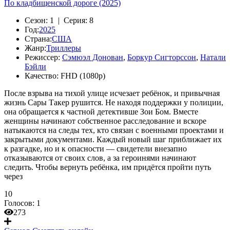
По кладбищенской дороге (2025)
Сезон:
1 |
Серия:
8
Год:
2025
Страна:
США
Жанр:
Триллеры
Режиссер:
Сэмюэл Донован
,
Боркур Сигторссон
,
Натали
Бэйли
Качество:
FHD (1080p)
После взрыва на тихой улице исчезает ребёнок, и привычная
жизнь Сары Такер рушится. Не находя поддержки у полиции,
она обращается к частной детективше Зои Бом. Вместе
женщины начинают собственное расследование и вскоре
натыкаются на следы тех, кто связан с военными проектами и
закрытыми документами. Каждый новый шаг приближает их
к разгадке, но и к опасности — свидетели внезапно
отказываются от своих слов, а за героинями начинают
следить. Чтобы вернуть ребёнка, им придётся пройти путь
через
10
Голосов:
1
273